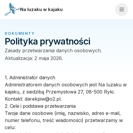
Przejdź do treści
Na luzaku w kajaku
Trasy
DOKUMENTY
Polityka prywatności
Rezerwacja
Zasady przetwarzania danych osobowych.
Cennik
Aktualizacja: 2 maja 2026.
Galeria
1. Administrator danych
Administratorem danych osobowych jest
Nasz sprzęt
Na luzaku w
kajaku
, z siedzibą
Przemysłowa 27
,
08-500
Ryki
.
Kontakt:
O nas
darekpiw@o2.pl
.
2. Cele i podstawa przetwarzania
Twoje dane osobowe (imię, nazwisko, adres e-mail,
Kontakt
numer telefonu, treść wiadomości) przetwarzamy w
celu: